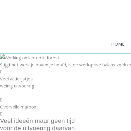
Ga
naar
de
inhoud
HOME
Stijgt het werk je boven je hoofd, is de werk-privé balans zoek en
Veel actielijstjes
weinig uitvoering
Overvolle mailbox
Veel ideeën maar geen tijd
voor de uitvoering daarvan
.